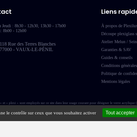
tact
Liens rapid
u Jeudi : 8h30 - 12h30, 13h30 - 17h00
À propos de Plexilu
i: 8h00 - 12h00
Découpe plexiglass 
Atelier Melun / Sei
118 Rue des Terres Blanches
77000 - VAUX-LE-PÉNIL
Garanties & SAV
Guides & conseils
Conditions générales
Politique de confiden
Mentions légales
et « plexi » sont employés sur ce site dans leur usage courant pour désigner le verre acrylique 
Tout accepter
nne le contrôle sur ceux que vous souhaitez activer