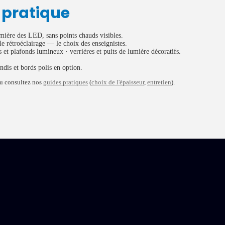
n pratique
mière des LED, sans points chauds visibles.
e rétroéclairage — le choix des enseignistes.
 et plafonds lumineux · verrières et puits de lumière décoratifs.
ndis et bords polis en option.
u consultez nos
guides pratiques
(
choix de l'épaisseur
,
entretien
).