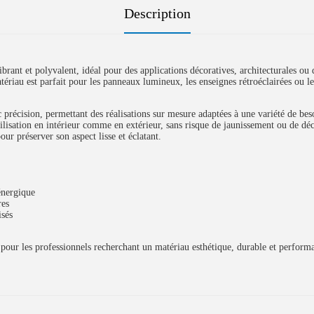
Description
rant et polyvalent, idéal pour des applications décoratives, architecturales ou d
u est parfait pour les panneaux lumineux, les enseignes rétroéclairées ou les in
ec précision, permettant des réalisations sur mesure adaptées à une variété de b
tilisation en intérieur comme en extérieur, sans risque de jaunissement ou de 
our préserver son aspect lisse et éclatant.
énergique
res
isés
 pour les professionnels recherchant un matériau esthétique, durable et perform