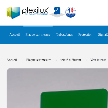
Panneau de gestion des cookies
Accueil
Plaque sur mesure
Tubes/Joncs
Protection
Signalé
Accueil
Plaque sur mesure
teinté diffusant
Vert intense