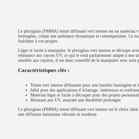
Le plexiglass (PMMA) teinté diffusant vert intense est un matériau vib
homogène, créant une ambiance dynamique et contemporaine. Ce matéria
fraîcheur à vos projets.
Léger et facile à manipuler, le plexiglass vert intense se découpe av
résistance aux rayons UV, ce qui le rend parfaitement adapté à une u
sensible aux rayures, il est donc conseillé de le manipuler avec soin p
Caractéristiques clés :
Teinte vert intense diffusante pour une lumière homogène et 
Idéal pour des applications d’éclairage, intérieures et extérieu
Matériau léger et facile à découper pour des projets personnal
Résistant aux UV, assurant une durabilité prolongée
Le plexiglass (PMMA) teinté diffusant vert intense est le choix idéal
une diffusion lumineuse vibrante et moderne.