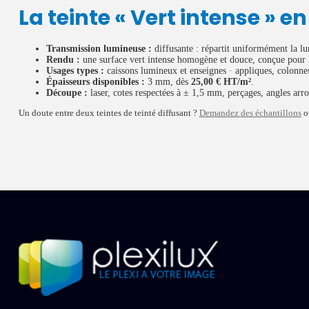
La teinte « Vert intense » e
Transmission lumineuse :
diffusante : répartit uniformément la lu
Rendu :
une surface vert intense homogène et douce, conçue pour l
Usages types :
caissons lumineux et enseignes · appliques, colonnes
Épaisseurs disponibles :
3 mm, dès
25,00 € HT/m²
.
Découpe :
laser, cotes respectées à ± 1,5 mm, perçages, angles arro
Un doute entre deux teintes de teinté diffusant ?
Demandez des échantillons
o