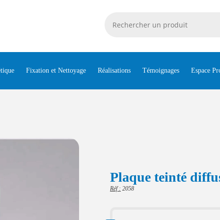
tique
Fixation et Nettoyage
Réalisations
Témoignages
Espace Pr
Plaque teinté diffu
Réf :
2058