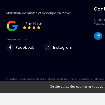
Con
Matériaux de qualité et découpe en forme
Lundi a
Vendred
4.7 sur 60 avis
Suivez-nous sur
Facebook
Instagram
Plexiglas® est une marque déposée de Röhm GmbH. Les termes « plexiglass », « plexiglas » 
Ce site utilise des cookies et vous do
Copyright © 2026 Plexilux - Tous droits réservés
Site réalisé par
2MWeb