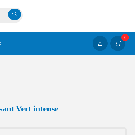
0
o
sant Vert intense