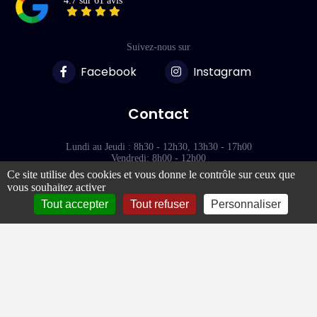
4.7 sur 61 avis
Suivez-nous sur
Facebook
Instagram
Contact
Lundi au Jeudi : 8h30 - 12h30, 13h30 - 17h00
Vendredi: 8h00 - 12h00
Ce site utilise des cookies et vous donne le contrôle sur ceux que
vous souhaitez activer
118 Rue des Terres Blanches
77000 - VAUX-LE-PÉNIL
Tout accepter
Tout refuser
Personnaliser
Liens rapides
À propos de Plexilux
Découpe plexiglass sur mesure
Atelier Melun / Seine-et-Marne