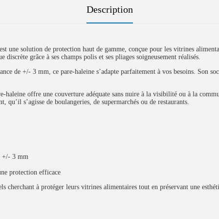
Description
ne solution de protection haut de gamme, conçue pour les vitrines alimentaires
e discrète grâce à ses champs polis et ses pliages soigneusement réalisés.
e de +/- 3 mm, ce pare-haleine s’adapte parfaitement à vos besoins. Son socle
haleine offre une couverture adéquate sans nuire à la visibilité ou à la commu
t, qu’il s’agisse de boulangeries, de supermarchés ou de restaurants.
e +/- 3 mm
e protection efficace
 cherchant à protéger leurs vitrines alimentaires tout en préservant une esthétiq