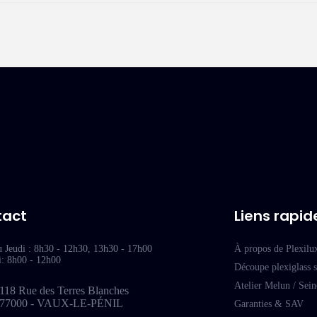
tact
Liens rapid
u Jeudi : 8h30 - 12h30, 13h30 - 17h00
À propos de Plexilu
i: 8h00 - 12h00
Découpe plexiglass 
Atelier Melun / Sei
118 Rue des Terres Blanches
77000 - VAUX-LE-PÉNIL
Garanties & SAV