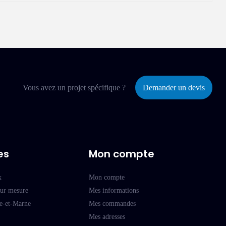
Vous avez un projet spécifique ?
Demander un devis
es
Mon compte
x
Mon compte
sur mesure
Mes informations
ne-et-Marne
Mes commandes
Mes adresses