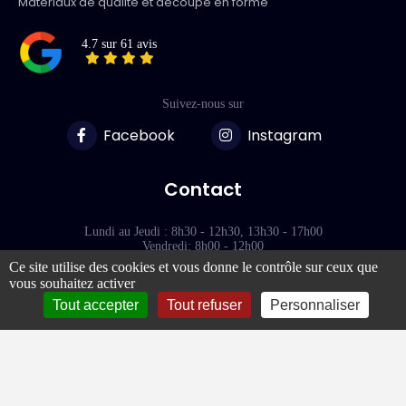
Matériaux de qualité et découpe en forme
4.7 sur 61 avis
Suivez-nous sur
Facebook
Instagram
Contact
Lundi au Jeudi : 8h30 - 12h30, 13h30 - 17h00
Vendredi: 8h00 - 12h00
Ce site utilise des cookies et vous donne le contrôle sur ceux que
vous souhaitez activer
118 Rue des Terres Blanches
77000 - VAUX-LE-PÉNIL
Tout accepter
Tout refuser
Personnaliser
Liens rapides
À propos de Plexilux