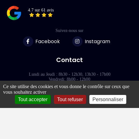
4.7 sur 61 avis
Suivez-nous sur
Facebook
Instagram
Contact
Lundi au Jeudi : 8h30 - 12h30, 13h30 - 17h00
Vendredi: 8h00 - 12h00
Ce site utilise des cookies et vous donne le contrôle sur ceux que
vous souhaitez activer
118 Rue des Terres Blanches
77000 - VAUX-LE-PÉNIL
Tout accepter
Tout refuser
Personnaliser
Liens rapides
À propos de Plexilux
Découpe plexiglass sur mesure