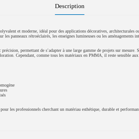
Description
yvalent et moderne, idéal pour des applications décoratives, architecturales ou
pour les panneaux rétroéclairés, les enseignes lumineuses ou les aménagements in
ec précision, permettant de s’adapter à une large gamme de projets sur mesure.
écoloration. Cependant, comme tous les matériaux en PMMA, il reste sensible au
homogène
eures
isés
pour les professionnels cherchant un matériau esthétique, durable et performant