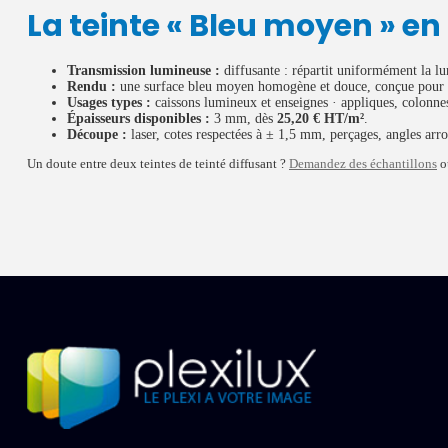
La teinte « Bleu moyen » en
Transmission lumineuse :
diffusante : répartit uniformément la lu
Rendu :
une surface bleu moyen homogène et douce, conçue pour le
Usages types :
caissons lumineux et enseignes · appliques, colonnes
Épaisseurs disponibles :
3 mm, dès
25,20 € HT/m²
.
Découpe :
laser, cotes respectées à ± 1,5 mm, perçages, angles arro
Un doute entre deux teintes de teinté diffusant ?
Demandez des échantillons
o