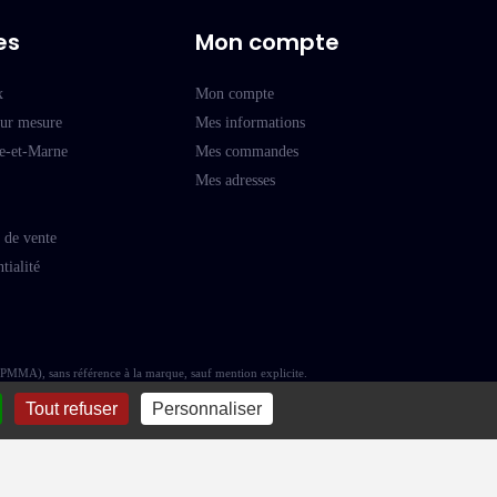
es
Mon compte
x
Mon compte
sur mesure
Mes informations
ne-et-Marne
Mes commandes
Mes adresses
 de vente
tialité
(PMMA), sans référence à la marque, sauf mention explicite.
Tout refuser
Personnaliser