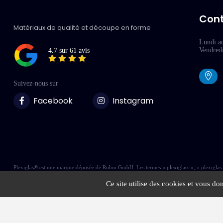
Con
Matériaux de qualité et découpe en forme
Lundi a
Vendred
4.7 sur 61 avis
Suivez-nous sur
Facebook
Instagram
Plexiglas® est une marque déposée de Röhm GmbH. Les termes « plexiglass », « plexiglas » 
Ce site utilise des cookies et vous do
Copyright © 2026 Plexilux - Tous droits réservés
Site réalisé par
2MWeb