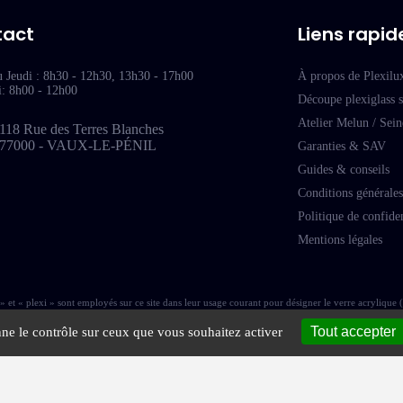
tact
Liens rapid
u Jeudi : 8h30 - 12h30, 13h30 - 17h00
À propos de Plexilu
i: 8h00 - 12h00
Découpe plexiglass 
Atelier Melun / Sei
118 Rue des Terres Blanches
77000 - VAUX-LE-PÉNIL
Garanties & SAV
Guides & conseils
Conditions générales
Politique de confiden
Mentions légales
et « plexi » sont employés sur ce site dans leur usage courant pour désigner le verre acrylique 
Tout accepter
nne le contrôle sur ceux que vous souhaitez activer