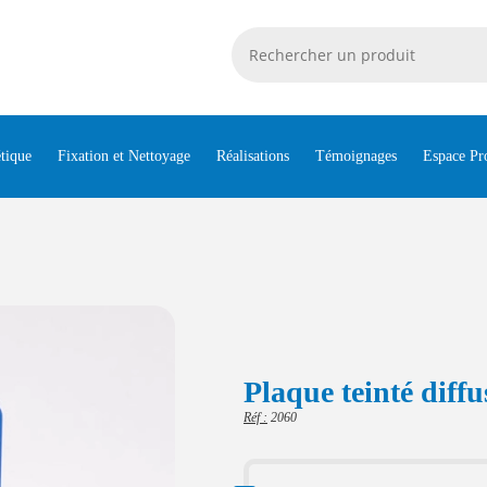
tique
Fixation et Nettoyage
Réalisations
Témoignages
Espace Pr
Plaque teinté diff
Réf :
2060