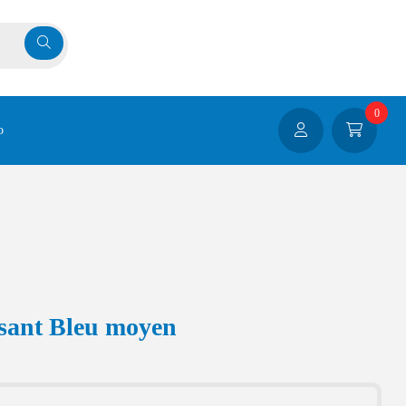
0
o
usant Bleu moyen