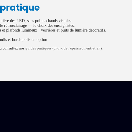
 pratique
mière des LED, sans points chauds visibles.
 rétroéclairage — le choix des enseignistes.
 et plafonds lumineux · verrières et puits de lumière décoratifs.
ndis et bords polis en option.
u consultez nos
guides pratiques
(
choix de l'épaisseur
,
entretien
).