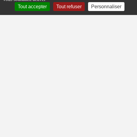
77000 - VAUX-LE-PÉNIL
Tout accepter
Tout refuser
Personnaliser
Liens rapides
À propos de Plexilux
Découpe plexiglass sur mesure
Atelier Melun / Seine-et-Marne
Garanties & SAV
Guides & conseils
Conditions générales de vente
Politique de confidentialité
Mentions légales
Mon compte
Mon compte
Mes informations