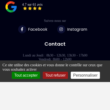
4.7 sur 61 avis
Suivez-nous sur
Facebook
Instagram
Contact
Lundi au Jeudi : 8h30 - 12h30, 13h30 - 17h00
Vendredi: 8h00 - 12h00
Ce site utilise des cookies et vous donne le contrôle sur ceux que
vous souhaitez activer
118 Rue des Terres Blanches
77000 - VAUX-LE-PÉNIL
Tout accepter
Tout refuser
Personnaliser
Liens rapides
À propos de Plexilux
Découpe plexiglass sur mesure